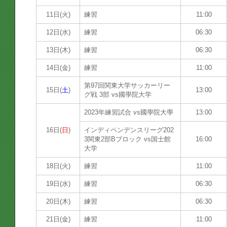
11日(火)
練習
11:00
12日(水)
練習
06:30
13日(木)
練習
06:30
14日(金)
練習
11:00
第97回関東大学サッカーリー
15日(
土
)
13:00
グ戦 3部 vs國學院大学
2023年練習試合 vs國學院大學
13:00
16日(
日
)
インディペンデンスリーグ202
3関東2部Bブロック vs国士館
16:00
大学
18日(火)
練習
11:00
19日(水)
練習
06:30
20日(木)
練習
06:30
21日(金)
練習
11:00