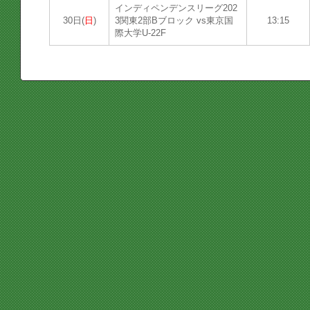
インディペンデンスリーグ202
30日(
日
)
3関東2部Bブロック vs東京国
13:15
際大学U-22F