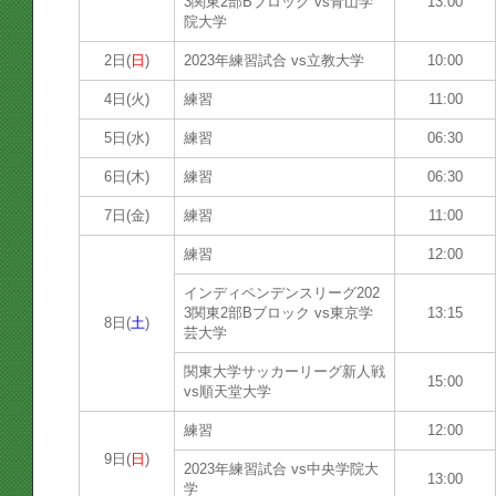
3関東2部Bブロック vs青山学
13:00
院大学
2日(
日
)
2023年練習試合 vs立教大学
10:00
4日(火)
練習
11:00
5日(水)
練習
06:30
6日(木)
練習
06:30
7日(金)
練習
11:00
練習
12:00
インディペンデンスリーグ202
3関東2部Bブロック vs東京学
13:15
8日(
土
)
芸大学
関東大学サッカーリーグ新人戦
15:00
vs順天堂大学
練習
12:00
9日(
日
)
2023年練習試合 vs中央学院大
13:00
学