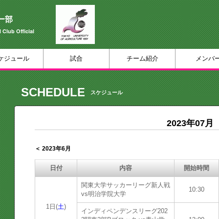
ー部
 Club Official
ケジュール
試合
チーム紹介
メンバ
SCHEDULE
スケジュール
2023年07月
＜ 2023年6月
日付
内容
開始時間
関東大学サッカーリーグ新人戦
10:30
vs明治学院大学
1日(
土
)
インディペンデンスリーグ202