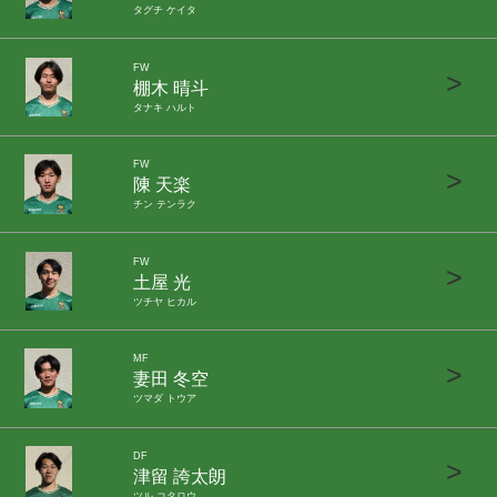
タグチ ケイタ
FW
>
棚木 晴斗
タナキ ハルト
FW
>
陳 天楽
チン テンラク
FW
>
土屋 光
ツチヤ ヒカル
MF
>
妻田 冬空
ツマダ トウア
DF
>
津留 誇太朗
ツル コタロウ