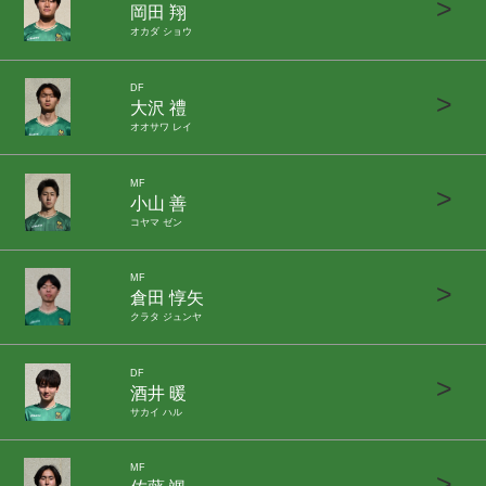
>
岡田 翔
オカダ ショウ
DF
>
大沢 禮
オオサワ レイ
MF
>
小山 善
コヤマ ゼン
MF
>
倉田 惇矢
クラタ ジュンヤ
DF
>
酒井 暖
サカイ ハル
MF
>