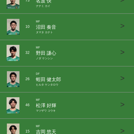
名波 快
73
ナナミ カイ
MF
>
沼田 奏音
10
ヌマタ カナト
MF
>
野田 謙心
32
ノダ ケンシン
DF
>
蛭田 健太郎
26
ヒルタ ケンタロウ
MF
>
松澤 好輝
46
マツザワ コウキ
MF
>
吉岡 悠天
15