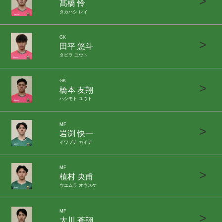
>
髙橋 怜
タカハシ レイ
GK
>
田平 悠斗
タビラ ユウト
GK
>
橋本 友翔
ハシモト ユウト
MF
>
岩渕 快一
イワブチ カイチ
MF
>
植村 央甫
ウエムラ オウスケ
MF
>
大川 蒼翔