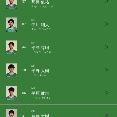
>
髙橋 俊祐
37
タカハシ シュンスケ
MF
>
中川 翔太
87
ナカガワ ショウタ
MF
>
平澤 諒珂
44
ヒラサワ リョウガ
DF
>
平野 大樹
18
ヒラノ ダイキ
MF
>
平原 健吉
66
ヒラハラ ケンキチ
DF
>
藤井 大樹
41