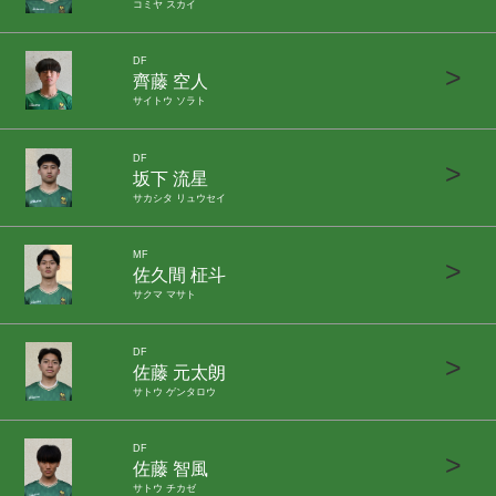
コミヤ スカイ
DF
>
齊藤 空人
サイトウ ソラト
DF
>
坂下 流星
サカシタ リュウセイ
MF
>
佐久間 柾斗
サクマ マサト
DF
>
佐藤 元太朗
サトウ ゲンタロウ
DF
>
佐藤 智風
サトウ チカゼ