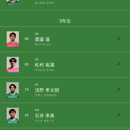
ヨシオカ ユウマ
3年生
GK
>
齋藤 蓮
94
サイトウ レン
GK
>
松村 嵐麗
60
マツムラ ラウル
DF
>
浅野 孝太朗
74
アサノ コウタロウ
FW
>
石井 孝典
43
イシイ タカノリ