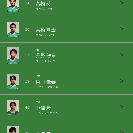
>
高橋 葵
24
タカハシ アオイ
DF
>
高橋 隼士
20
タカハシ ハヤト
MF
>
丹野 智章
52
タンノ トモアキ
FW
>
筒口 優春
29
ツツグチ マサハル
FW
>
中條 歩
48
ナカジョウ アユム
DF
>