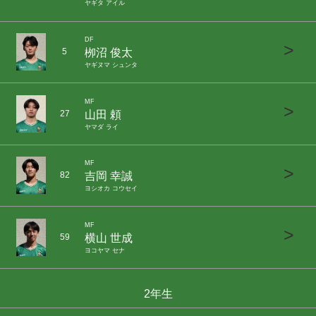
ヤギタ アイル
DF
>
栁沼 俊太
5
ヤギヌマ シュンタ
MF
>
山田 頼
27
ヤマダ ライ
MF
>
吉岡 幸誠
82
ヨシオカ コウセイ
MF
>
横山 世成
59
ヨコヤマ セナ
2年生