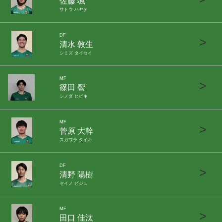
佐藤 颯
サトウ ハヤテ
DF
>
清水 敦生
シミズ タイセイ
MF
>
篠田 響
シノダ ヒビキ
MF
>
菅原 大幹
スガワラ タイキ
DF
>
清野 陽樹
セイノ ビジュ
MF
>
田口 佳汰