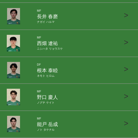
MF
>
長井 春磨
ナガイ ハルマ
MF
>
西畑 遼祐
ニシハタ リョウスケ
DF
>
根本 泰睦
ネモト ヒロム
MF
>
野口 慶人
ノグチ ケイト
MF
>
能戸 岳成
ノト タケナル