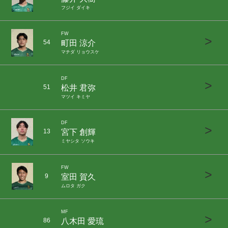
フジイ ダイキ
FW
>
町田 涼介
54
マチダ リョウスケ
DF
>
松井 君弥
51
マツイ キミヤ
DF
>
宮下 創輝
13
ミヤシタ ソウキ
FW
>
室田 賀久
9
ムロタ ガク
MF
>
八木田 愛琉
86