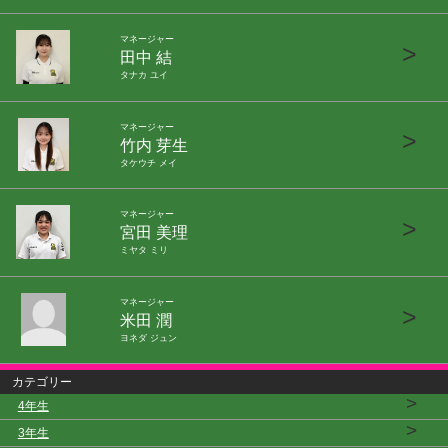
マネージャー
>
田中 結
タナカ ユイ
マネージャー
>
竹内 芽生
タケウチ メイ
マネージャー
>
宮田 美理
ミヤタ ミリ
マネージャー
>
米田 潤
ヨネダ ジュン
カテゴリー
>
4年生
>
3年生