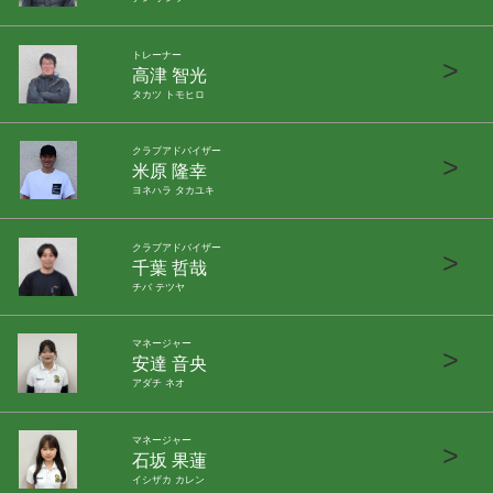
トレーナー
>
高津 智光
タカツ トモヒロ
クラブアドバイザー
>
米原 隆幸
ヨネハラ タカユキ
クラブアドバイザー
>
千葉 哲哉
チバ テツヤ
マネージャー
>
安達 音央
アダチ ネオ
マネージャー
>
石坂 果蓮
イシザカ カレン