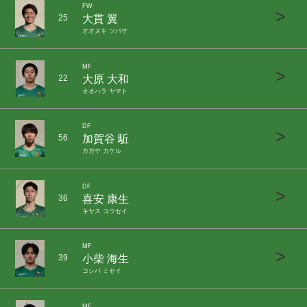
FW
>
大貫 翼
25
オオヌキ ツバサ
MF
>
大原 大和
22
オオハラ ヤマト
DF
>
加賀谷 駈
56
カガヤ カケル
DF
>
喜安 康生
36
キヤス コウセイ
MF
>
小柴 海生
39
コシバ ミセイ
MF