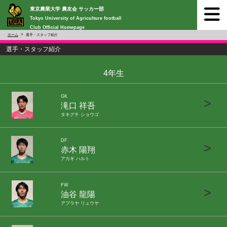
東京農業大学 農友会 サッカー部
Tokyo University of Agriculture football
Club Official Homepage
ホーム
選手・スタッフ紹介
選手・スタッフ紹介
4年生
GK
>
滝口 祥吾
タキグチ ショウゴ
DF
>
赤木 陽翔
アカギ ハルト
FW
>
油谷 龍陽
アブラヤ リュウヤ