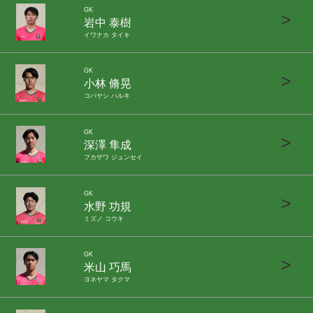
GK
>
岩中 泰樹
イワナカ タイキ
GK
>
小林 脩晃
コバヤシ ハルキ
GK
>
深澤 隼成
フカザワ ジュンセイ
GK
>
水野 功規
ミズノ コウキ
GK
>
米山 巧馬
ヨネヤマ タクマ