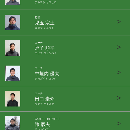
アキヨシ ヤスヒロ
監督
>
児玉 宗土
コダマ シュウト
コーチ
>
蛭子 順平
エビス ジュンペイ
コーチ
>
中垣内 優太
ナカガイト ユウタ
コーチ
>
田口 圭介
タグチ ケイスケ
GKコーチ兼FPコーチ
>
陳 彦夫
チン ゲンフ