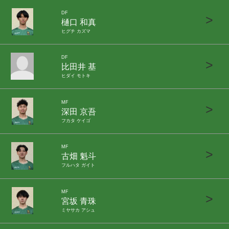
DF
>
樋口 和真
ヒグチ カズマ
DF
>
比田井 基
ヒダイ モトキ
MF
>
深田 京吾
フカタ ケイゴ
MF
>
古畑 魁斗
フルハタ ガイト
MF
>
宮坂 青珠
ミヤサカ アシュ