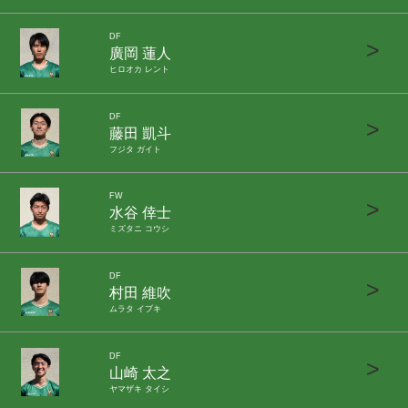
DF
>
廣岡 蓮人
ヒロオカ レント
DF
>
藤田 凱斗
フジタ ガイト
FW
>
水谷 倖士
ミズタニ コウシ
DF
>
村田 維吹
ムラタ イブキ
DF
>
山崎 太之
ヤマザキ タイシ