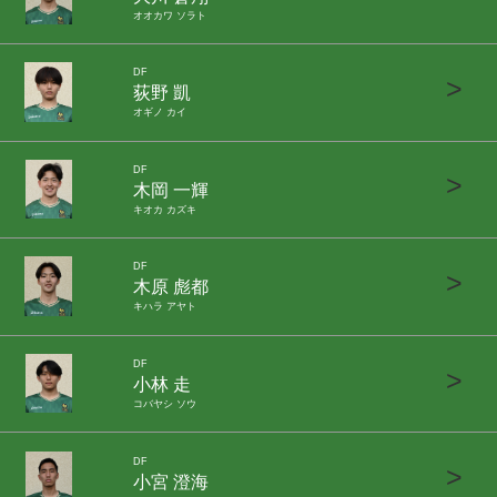
オオカワ ソラト
DF
>
荻野 凱
オギノ カイ
DF
>
木岡 一輝
キオカ カズキ
DF
>
木原 彪都
キハラ アヤト
DF
>
小林 走
コバヤシ ソウ
DF
>
小宮 澄海