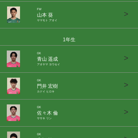
FW
>
山本 葵
ヤマモト アオイ
1年生
GK
>
青山 遥成
アオヤマ ヨウセイ
GK
>
門井 宏樹
カドイ ヒロキ
GK
>
佐々木 倫
ササキ リン
GK