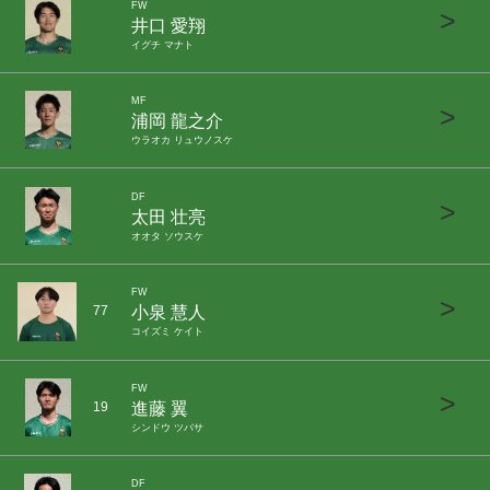
FW
>
井口 愛翔
イグチ マナト
MF
>
浦岡 龍之介
ウラオカ リュウノスケ
DF
>
太田 壮亮
オオタ ソウスケ
FW
>
小泉 慧人
77
コイズミ ケイト
FW
>
進藤 翼
19
シンドウ ツバサ
DF