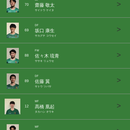
>
齋藤 敬太
70
サイトウ ケイタ
DF
>
坂口 康生
69
サカグチ コウセイ
FW
>
佐々木 琉青
88
ササキ リュウセ
DF
>
佐藤 翼
89
サトウ ツバサ
MF
>
髙橋 凰起
12
タカハシ オウキ
MF