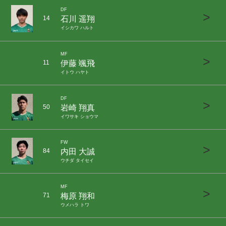
DF
>
石川 遥翔
14
イシカワ ハルト
MF
>
伊藤 颯飛
11
イトウ ハヤト
DF
>
岩崎 翔真
50
イワサキ ショウマ
FW
>
内田 大誠
84
ウチダ タイセイ
MF
>
梅原 翔和
71
ウメハラ トワ