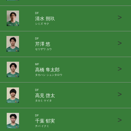
DF
>
清水 朔玖
シミズ サク
DF
>
芹澤 悠
セリザワ ユウ
MF
>
高橋 隼太郎
タカハシ シュンタロウ
DF
>
高見 啓太
タカミ ケイタ
DF
>
千葉 郁実
チバ イクミ