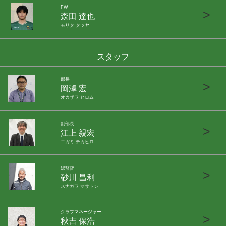
FW
>
森田 達也
モリタ タツヤ
スタッフ
部長
>
岡澤 宏
オカザワ ヒロム
副部長
>
江上 親宏
エガミ チカヒロ
総監督
>
砂川 昌利
スナガワ マサトシ
クラブマネージャー
>
秋吉 保浩