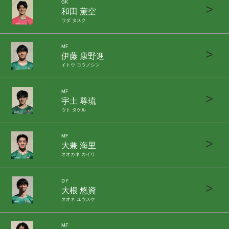
GK
>
和田 薫空
ワダ タスク
MF
>
伊藤 康野進
イトウ コウノシン
MF
>
宇土 尊琉
ウト タケル
MF
>
大兼 海里
オオカネ カイリ
ⅮＦ
>
大根 悠資
オオネ ユウスケ
MF