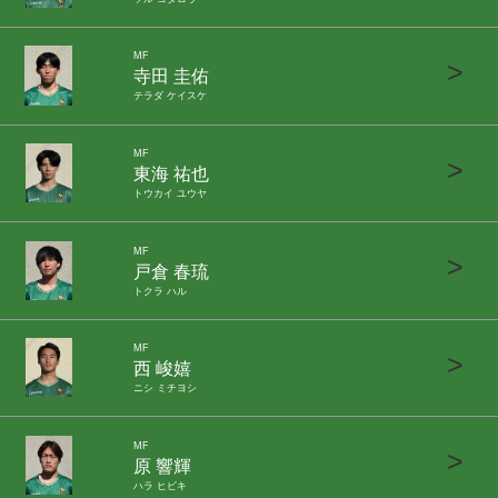
MF
>
寺田 圭佑
テラダ ケイスケ
MF
>
東海 祐也
トウカイ ユウヤ
MF
>
戸倉 春琉
トクラ ハル
MF
>
西 峻嬉
ニシ ミチヨシ
MF
>
原 響輝
ハラ ヒビキ