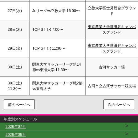
立教大学富士見総合グラウン
27日(水)
Jr.リーグvs立教大学 16:00〜
ド
東京農業大学世田谷キャンパ
28日(木)
TOP ST TR 7:00〜
スグランド
東京農業大学世田谷キャンパ
29日(金)
TOP ST TR 11:30〜
スグランド
関東大学サッカーリーグ第14
30日(
土
)
古河サッカー場
節vs東海大学 11:30〜
30日(
土
)
関東大学サッカーリーグ戦2部
古河市立古河サッカー競技場
11:30〜
vs東海大学
前のページへ
次のページヘ
年度別スケジュール
>
2026年07月
>
2026年06月