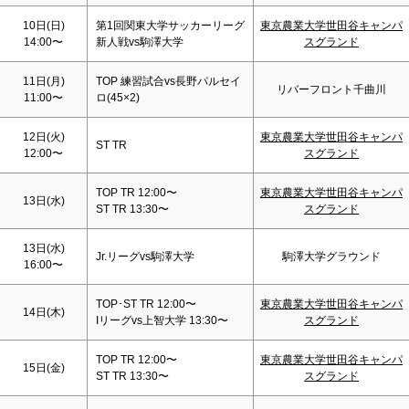
10日(
日
)
第1回関東大学サッカーリーグ
東京農業大学世田谷キャンパ
14:00〜
新人戦vs駒澤大学
スグランド
11日(月)
TOP 練習試合vs長野パルセイ
リバーフロント千曲川
11:00〜
ロ(45×2)
12日(火)
東京農業大学世田谷キャンパ
ST TR
12:00〜
スグランド
TOP TR 12:00〜
東京農業大学世田谷キャンパ
13日(水)
ST TR 13:30〜
スグランド
13日(水)
Jr.リーグvs駒澤大学
駒澤大学グラウンド
16:00〜
TOP･ST TR 12:00〜
東京農業大学世田谷キャンパ
14日(木)
Iリーグvs上智大学 13:30〜
スグランド
TOP TR 12:00〜
東京農業大学世田谷キャンパ
15日(金)
ST TR 13:30〜
スグランド