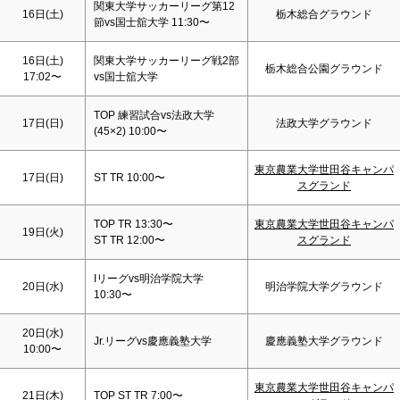
関東大学サッカーリーグ第12
16日(
土
)
栃木総合グラウンド
節vs国士舘大学 11:30〜
16日(
土
)
関東大学サッカーリーグ戦2部
栃木総合公園グラウンド
17:02〜
vs国士舘大学
TOP 練習試合vs法政大学
17日(
日
)
法政大学グラウンド
(45×2) 10:00〜
東京農業大学世田谷キャンパ
17日(
日
)
ST TR 10:00〜
スグランド
TOP TR 13:30〜
東京農業大学世田谷キャンパ
19日(火)
ST TR 12:00〜
スグランド
Iリーグvs明治学院大学
20日(水)
明治学院大学グラウンド
10:30〜
20日(水)
Jr.リーグvs慶應義塾大学
慶應義塾大学グラウンド
10:00〜
東京農業大学世田谷キャンパ
21日(木)
TOP ST TR 7:00〜