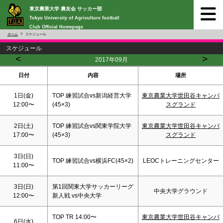
東京農業大学 農友会 サッカー部
Tokyo University of Agriculture football
Club Official Homepage
ホーム
スケジュール
スケジュール
<
>
2017年09月
日付
内容
場所
1日(金)
TOP 練習試合vs新潟経営大学
東京農業大学世田谷キャンパ
12:00〜
(45×3)
スグランド
2日(
土
)
TOP 練習試合vs関東学院大学
東京農業大学世田谷キャンパ
17:00〜
(45×3)
スグランド
3日(
日
)
TOP 練習試合vs横浜FC(45×2)
LEOCトレーニングセンター
11:00〜
3日(
日
)
第1回関東大学サッカーリーグ
中央大学グラウンド
12:00〜
新人戦 vs中央大学
TOP TR 14:00〜
東京農業大学世田谷キャンパ
6日(水)