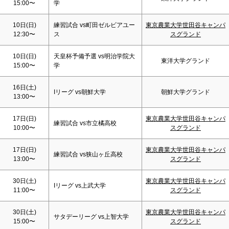
15:00〜
学
10日(
日
)
練習試合 vs町田ゼルビアユー
東京農業大学世田谷キャンパ
12:30〜
ス
スグランド
10日(
日
)
天皇杯予備予選 vs明治学院大
東洋大学グランド
15:00〜
学
16日(
土
)
Iリーグ vs朝鮮大学
朝鮮大学グランド
13:00〜
17日(
日
)
東京農業大学世田谷キャンパ
練習試合 vs市立橘高校
10:00〜
スグランド
17日(
日
)
東京農業大学世田谷キャンパ
練習試合 vs狭山ヶ丘高校
13:00〜
スグランド
30日(
土
)
東京農業大学世田谷キャンパ
Iリーグ vs上武大学
11:00〜
スグランド
30日(
土
)
東京農業大学世田谷キャンパ
サタデーリーグ vs上智大学
15:00〜
スグランド