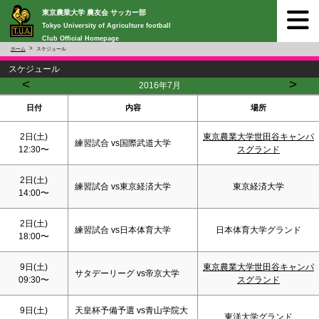
東京農業大学 農友会 サッカー部
Tokyo University of Agriculture football
Club Official Homepage
ホーム
スケジュール
スケジュール
<
>
2016年7月
日付
内容
場所
2日(
土
)
東京農業大学世田谷キャンパ
練習試合 vs国際武道大学
12:30〜
スグランド
2日(
土
)
練習試合 vs東京経済大学
東京経済大学
14:00〜
2日(
土
)
練習試合 vs日本体育大学
日本体育大学グランド
18:00〜
9日(
土
)
東京農業大学世田谷キャンパ
サタデーリーグ vs帝京大学
09:30〜
スグランド
9日(
土
)
天皇杯予備予選 vs青山学院大
東洋大学グランド