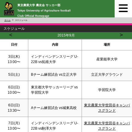
東京農業大学 農友会 サッカー部
Tokyo University of Agriculture football
Club Official Homepage
ホーム
スケジュール
スケジュール
<
>
2015年9月
日付
内容
場所
3日(木)
インディペンデンスリーグ U-
産業能率大学
13:00〜
22B vs拓殖大学
5日(
土
)
Bチーム練習試合 vs立正大学
立正大学グラウンド
6日(
日
)
東京都大学サッカーリーグ vs
学習院大学
10:00〜
学習院大学
6日(
日
)
東京農業大学世田谷キャンパ
Aチーム練習試合 vs城東高校
13:30〜
スグランド
7日(月)
インディペンデンスリーグ U-
東京農業大学世田谷キャンパ
13:00〜
22B vs駒澤大学
スグランド