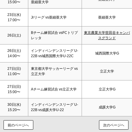
15:00〜
亜細亜大学
23日(水)
Jrリーグ vs亜細亜大学
亜細亜大学
17:00〜
Bチーム練習試合 vsFCトリプ
東京農業大学世田谷キャンパ
26日(
土
)
レッタ
スグランド
26日(
土
)
インディペンデンスリーグ U-
城西国際大学G
14:00〜
22B vs城西国際大学U-22C
27日(
日
)
東京都大学サッカーリーグ vs
立正大学
11:00〜
立正大学
27日(
日
)
Aチーム練習試合 vs立正大学
立正大学G
15:00〜
30日(水)
インディペンデンスリーグ U-
成蹊大学G
15:20〜
22B vs成蹊大学U-22
前のページへ
次のページヘ