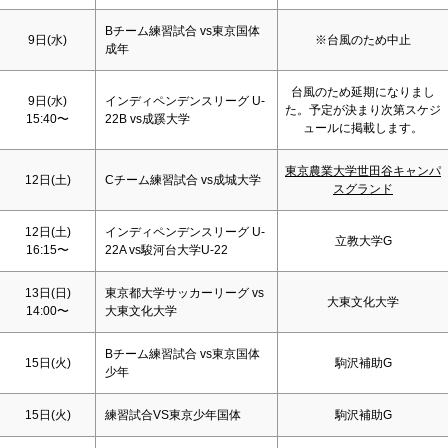
Bチーム練習試合 vs東京国体
9日(水)
※台風のため中止
成年
台風のため延期になりまし
9日(水)
インディペンデンスリーグ U-
た。予定が決まり次第スケジ
15:40〜
22B vs成蹊大学
ュールに掲載します。
東京農業大学世田谷キャンパ
12日(
土
)
Cチーム練習試合 vs成城大学
スグランド
12日(
土
)
インディペンデンスリーグ U-
立教大学G
16:15〜
22A vs駿河台大学U-22
13日(
日
)
東京都大学サッカーリーグ vs
大東文化大学
14:00〜
大東文化大学
Bチーム練習試合 vs東京国体
15日(火)
駒沢補助G
少年
15日(火)
練習試合VS東京少年国体
駒沢補助G