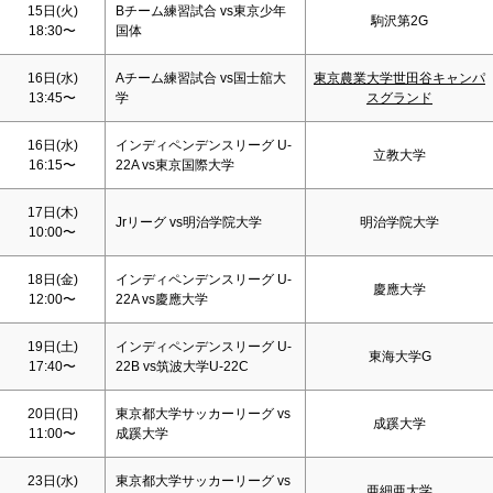
15日(火)
Bチーム練習試合 vs東京少年
駒沢第2G
18:30〜
国体
16日(水)
Aチーム練習試合 vs国士舘大
東京農業大学世田谷キャンパ
13:45〜
学
スグランド
16日(水)
インディペンデンスリーグ U-
立教大学
16:15〜
22A vs東京国際大学
17日(木)
Jrリーグ vs明治学院大学
明治学院大学
10:00〜
18日(金)
インディペンデンスリーグ U-
慶應大学
12:00〜
22A vs慶應大学
19日(
土
)
インディペンデンスリーグ U-
東海大学G
17:40〜
22B vs筑波大学U-22C
20日(
日
)
東京都大学サッカーリーグ vs
成蹊大学
11:00〜
成蹊大学
23日(水)
東京都大学サッカーリーグ vs
亜細亜大学