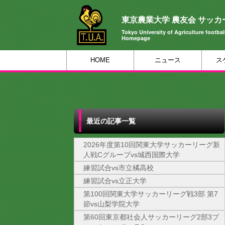
東京農業大学 農友会 サッカ
Tokyo University of Agriculture football
Homepage
HOME
ニュース
ス
最近の記事一覧
2026年度第10回関東大学サッカーリーグ新
人戦Cグループvs城西国際大学
練習試合vs市立橘高校
練習試合vs立正大学
第100回関東大学サッカーリーグ戦3部 第7
節vs山梨学院大学
第60回東京都社会人サッカーリーグ2部3ブ