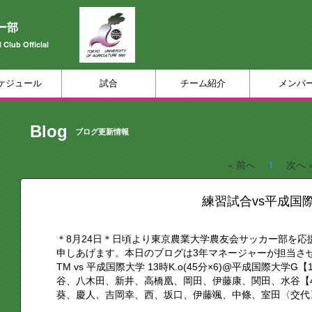
ー部
 Club Official
ケジュール
試合
チーム紹介
メンバ
Blog
ブログ更新情報
« 前へ
1
次へ 
練習試合vs平成国
＊8月24日＊日頃より東京農業大学農友会サッカー部を
申しあげます。本日のブログは3年マネージャーが担当さ
TM vs 平成国際大学 13時K.o(45分×6)@平成国際大学
谷、八木田、新井、高橋凰、岡田、伊藤康、関田、水谷【4
葵、慶人、吉岡幸、西、坂口、伊藤颯、中條、室田〈交代〉2