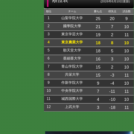
順位表
(2026年6月10日更新)
順位
チーム
勝ち点
得失点
試合数
1
山梨学院大学
25
20
9
2
國學院大學
21
7
10
3
東京学芸大学
19
2
11
4
東京農業大学
18
8
10
5
順天堂大学
18
5
10
6
亜細亜大学
16
3
10
7
青山学院大学
15
2
10
8
共栄大学
15
-3
11
9
作新学院大学
9
-4
10
10
中央学院大学
7
-11
11
11
城西国際大学
4
-10
10
12
上武大学
3
-18
11