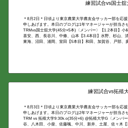
練習試合vs国士舘
＊8月2日＊日頃より東京農業大学農友会サッカー部を応
申しあげます。本日のブログは1年マネージャーが担当さ
TRMvs国士舘大学(45分×5本)〈メンバー〉【1.2本目
喜安、西、長谷川、中條、山本【3.4本目】水野、杉山、
東海、沼田、浦岡、室田【5本目】和田、加賀谷、戸部、廣.
練習試合vs拓殖
＊8月3日＊日頃より東京農業大学農友会サッカー部を応
申しあげます。本日のブログは2年マネージャーが担当さ
TRM vs 拓殖大学9:30k.o(35分×6) @拓殖大学G〈
谷、八木田、小柴、佐藤颯、中川、新井、土屋、佐々木【