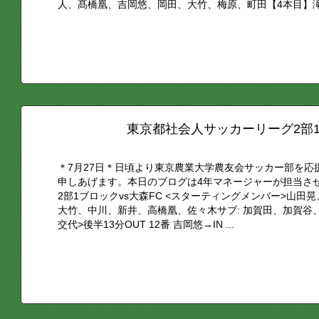
人、髙橋凰、吉岡悠、岡田、大竹、梅原、町田【4本目】滝.
東京都社会人サッカーリーグ2部1
＊7月27日＊日頃より東京農業大学農友会サッカー部を
申しあげます。本日のブログは4年マネージャーが担当さ
2部1ブロックvs大森FC <スターティングメンバー>山
大竹、中川、新井、高橋凰、佐々木サブ: 加賀田、加賀谷
交代>後半13分OUT 12番 吉岡悠→IN ...