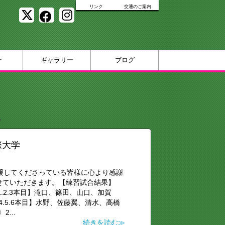
リンク
交通のご案内
ー
ギャラリー
ブログ
»
際大学
応援してくださっている皆様に心より感謝
せていただきます。【練習試合結果】
G【1.2.3本目】滝口、篠田、山口、加賀
.5.6本目】水野、佐藤翼、清水、高橋
...
続きを読む≫