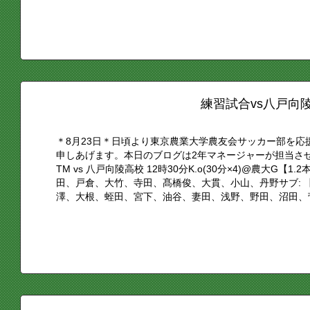
練習試合vs八戸向
＊8月23日＊日頃より東京農業大学農友会サッカー部を
申しあげます。本日のブログは2年マネージャーが担当さ
TM vs 八戸向陵高校 12時30分K.o(30分×4)@農大G【
田、戸倉、大竹、寺田、髙橋俊、大貫、小山、丹野サブ: 【3
澤、大根、蛭田、宮下、油谷、妻田、浅野、野田、沼田、菅.