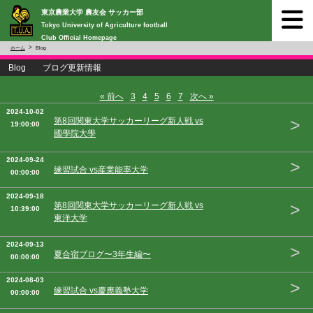
東京農業大学 農友会 サッカー部
Tokyo University of Agriculture football
Club Official Homepage
ホーム
Blog
Blog ブログ更新情報
« 前へ
3
4
5
6
7
次へ »
2024-10-02
>
第8回関東大学サッカーリーグ新人戦 vs
19:00:00
國學院大學
2024-09-24
>
練習試合 vs産業能率大学
00:00:00
2024-09-18
>
第8回関東大学サッカーリーグ新人戦 vs
10:39:00
東洋大学
2024-09-13
>
夏合宿ブログ〜3年生編〜
00:00:00
2024-08-03
>
練習試合 vs慶應義塾大学
00:00:00