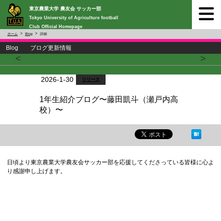
東京農業大学 農友会 サッカー部
Tokyo University of Agriculture football
Club Official Homepage
ホーム
Blog
詳細
Blog ブログ更新情報
<
>
2026-1-30
リリース
1年生紹介ブログ〜藤田凱斗（瀬戸内高
校）〜
日頃より東京農業大学農友会サッカー部を応援してくださっている皆様に心よ
り感謝申し上げます。