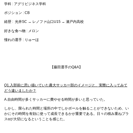
学科 : アグリビジネス学科
ポジション : CB
経歴 : 光井SC → レノファ山口U15 → 瀬戸内高校
好きな食べ物 : メロン
憧れの選手 : りゅーほ
【藤田選手のQ&A】
Q1.入部前に思い描いていた農大サッカー部のイメージと、実際に入ってみて
どう違いましたか？
A.自由時間が多くサッカーに費やせる時間が多いと思っていた。
しかし、限られた時間と場所の中でしかボールを触ることができないため、い
かにその時間を有効に使って成長できるかが重要である。日々の積み重ねプラ
スαが大切になるということを感じた。