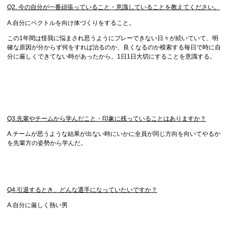
Q2. 今の自分が一番頑張っていること・意識していることを教えてください。
A.自分にベクトルを向け体づくりをすること。
この1年間は怪我に悩まされ思うようにプレーできない日々が続いていて、明
確な原因が分からず何をすれば治るのか、良くなるのか模索する毎日で時に自
分に厳しくできてない時があったから。1日1日大切にすることを意識する。
Q3.先輩やチームから学んだこと・印象に残っていることはありますか？
A.チームが思うような結果が出ない時にいかに全員が同じ方向を向いてやるか
を先輩方の姿勢から学んだ。
Q4.引退するとき、どんな選手になっていたいですか？
A.自分に厳しく熱い男