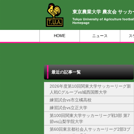
東京農業大学 農友会 サッカ
Tokyo University of Agriculture football
Homepage
HOME
ニュース
ス
最近の記事一覧
2026年度第10回関東大学サッカーリーグ新
人戦Cグループvs城西国際大学
練習試合vs市立橘高校
練習試合vs立正大学
第100回関東大学サッカーリーグ戦3部 第7
節vs山梨学院大学
第60回東京都社会人サッカーリーグ2部3ブ