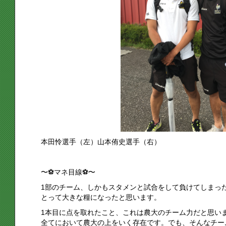
本田怜選手（左）山本侑史選手（右）
〜⚽️マネ目線⚽️〜
1部のチーム、しかもスタメンと試合をして負けてしまっ
とって大きな糧になったと思います。
1本目に点を取れたこと、これは農大のチーム力だと思い
全てにおいて農大の上をいく存在です。でも、そんなチー