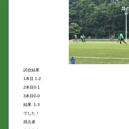
試合結果
1本目 1-2
2本目0-1
3本目0-0
結果 1-3
でした！
得点者