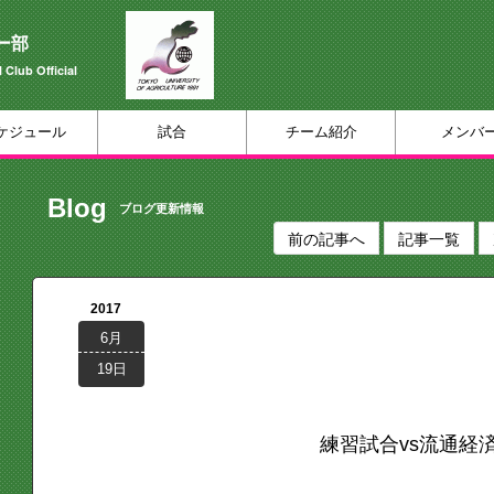
ー部
 Club Official
ケジュール
試合
チーム紹介
メンバ
Blog
ブログ更新情報
前の記事へ
記事一覧
2017
6月
19日
練習試合vs流通経