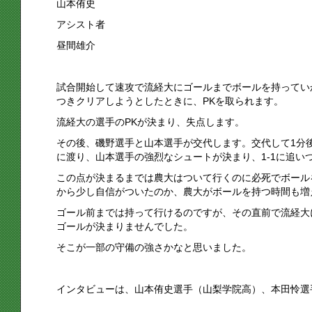
山本侑史
アシスト者
昼間雄介
試合開始して速攻で流経大にゴールまでボールを持ってい
つきクリアしようとしたときに、PKを取られます。
流経大の選手のPKが決まり、失点します。
その後、磯野選手と山本選手が交代します。交代して1分
に渡り、山本選手の強烈なシュートが決まり、1-1に追い
この点が決まるまでは農大はついて行くのに必死でボール
から少し自信がついたのか、農大がボールを持つ時間も増
ゴール前までは持って行けるのですが、その直前で流経大
ゴールが決まりませんでした。
そこが一部の守備の強さかなと思いました。
インタビューは、山本侑史選手（山梨学院高）、本田怜選手