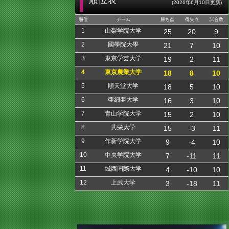
順位表
(2026年6月10日更新)
順位
チーム
勝ち点
得失点
試合数
1
山梨学院大学
25
20
9
2
國學院大學
21
7
10
3
東京学芸大学
19
2
11
4
東京農業大学
18
8
10
5
順天堂大学
18
5
10
6
亜細亜大学
16
3
10
7
青山学院大学
15
2
10
8
共栄大学
15
-3
11
9
作新学院大学
9
-4
10
10
中央学院大学
7
-11
11
11
城西国際大学
4
-10
10
12
上武大学
3
-18
11