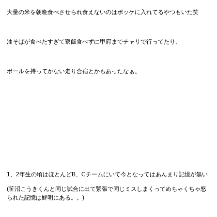
大量の米を朝晩食べさせられ食えないのはポッケに入れてるやつもいた笑
油そばが食べたすぎて寮飯食べずに甲府までチャリで行ってたり、
ボールを持ってかない走り合宿とかもあったなぁ。
1、2年生の頃はほとんどB、Cチームにいて今となってはあんまり記憶が無い
(笹沼こうきくんと同じ試合に出て緊張で同じミスしまくってめちゃくちゃ怒
られた記憶は鮮明にある。。)