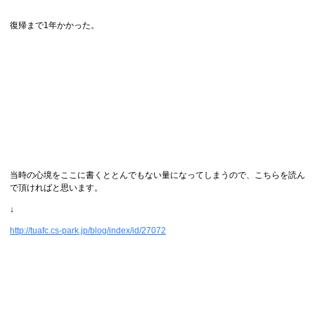
復帰まで1年かかった。
当時の心境をここに書くととんでもない量になってしまうので、こちらを読ん
で頂ければと思います。
↓
http://tuafc.cs-park.jp/blog/index/id/27072