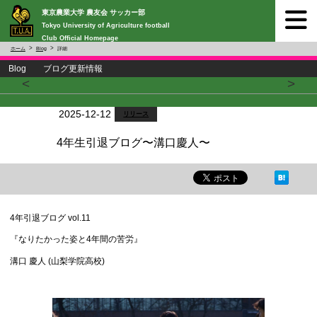
東京農業大学 農友会 サッカー部
Tokyo University of Agriculture football
Club Official Homepage
ホーム
Blog
詳細
Blog ブログ更新情報
<
>
2025-12-12
リリース
4年生引退ブログ〜溝口慶人〜
4年引退ブログ vol.11
『なりたかった姿と4年間の苦労』
溝口 慶人 (山梨学院高校)