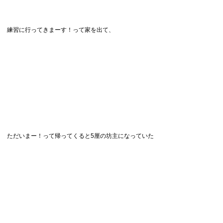
練習に行ってきまーす！って家を出て、
ただいまー！って帰ってくると5厘の坊主になっていた