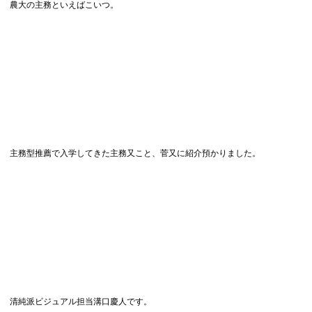
農大の主務といえばこいつ。
主務型推薦で入学してきた主務又こと、菅又に紹介預かりました。
清純派ビジュアル担当溝口慶人です。