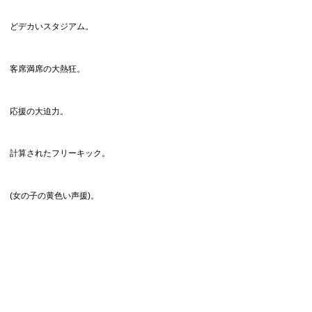
どデカいスタジアム。
客席満席の大熱狂。
応援の大迫力。
計算されたフリーキック。
(女の子の黄色い声援)。