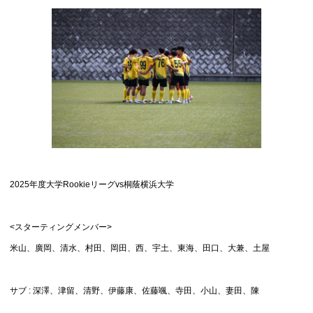
2025年度大学Rookieリーグvs桐蔭横浜大学
<スターティングメンバー>
米山、廣岡、清水、村田、岡田、西、宇土、東海、田口、大兼、土屋
サブ : 深澤、津留、清野、伊藤康、佐藤颯、寺田、小山、妻田、陳