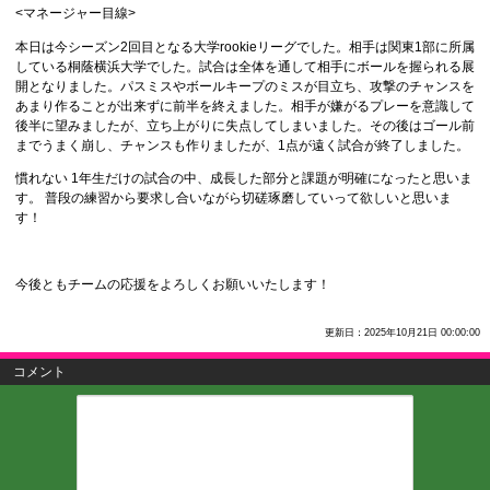
<マネージャー目線>
本日は今シーズン2回目となる大学rookieリーグでした。相手は関東1部に所属
している桐蔭横浜大学でした。試合は全体を通して相手にボールを握られる展
開となりました。パスミスやボールキープのミスが目立ち、攻撃のチャンスを
あまり作ることが出来ずに前半を終えました。相手が嫌がるプレーを意識して
後半に望みましたが、立ち上がりに失点してしまいました。その後はゴール前
までうまく崩し、チャンスも作りましたが、1点が遠く試合が終了しました。
慣れない 1年生だけの試合の中、成長した部分と課題が明確になったと思いま
す。 普段の練習から要求し合いながら切磋琢磨していって欲しいと思いま
す！
今後ともチームの応援をよろしくお願いいたします！
更新日：2025年10月21日 00:00:00
コメント