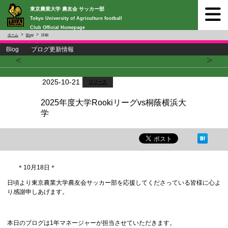
東京農業大学 農友会 サッカー部
Tokyo University of Agriculture football
Club Official Homepage
ホーム
Blog
詳細
Blog ブログ更新情報
<
>
2025-10-21
リリース
2025年度大学Rookiリーグvs桐蔭横浜大
学
＊10月18日＊
日頃より東京農業大学農友会サッカー部を応援してくださっている皆様に心よ
り感謝申しあげます。
本日のブログは1年マネージャーが担当させていただきます。