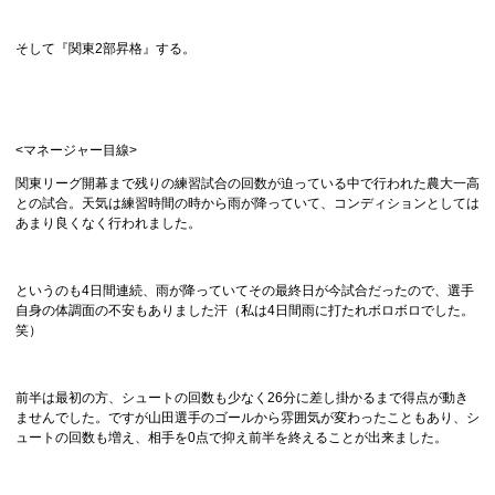
そして『関東2部昇格』する。
<マネージャー目線>
関東リーグ開幕まで残りの練習試合の回数が迫っている中で行われた農大一高
との試合。天気は練習時間の時から雨が降っていて、コンディションとしては
あまり良くなく行われました。
というのも4日間連続、雨が降っていてその最終日が今試合だったので、選手
自身の体調面の不安もありました汗（私は4日間雨に打たれボロボロでした。
笑）
前半は最初の方、シュートの回数も少なく26分に差し掛かるまで得点が動き
ませんでした。ですが山田選手のゴールから雰囲気が変わったこともあり、シ
ュートの回数も増え、相手を0点で抑え前半を終えることが出来ました。