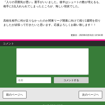
『入りの雰囲気が悪い』選手がいいました。後半はシュートの数が増えるも、
相手に2点入れられてしまったところが、悔しい現状でした。
高校生相手に何が足りなかったのか関東リーグ開幕に向けて残り1週間を切り
ましたが頑張って行きたいと思います。応援よろしくお願い致します！！
更新日：2023年3月31日 13:54:00
コメント
コメントする
前のページへ
次のページヘ