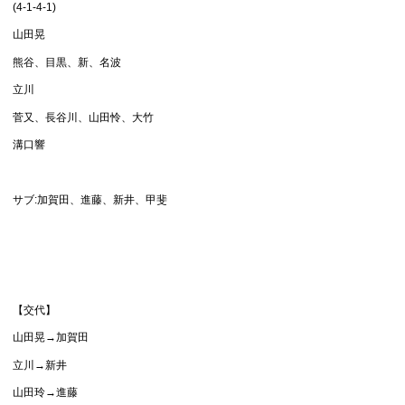
(4-1-4-1)
山田晃
熊谷、目黒、新、名波
立川
菅又、長谷川、山田怜、大竹
溝口響
サブ:加賀田、進藤、新井、甲斐
【交代】
山田晃→加賀田
立川→新井
山田玲→進藤