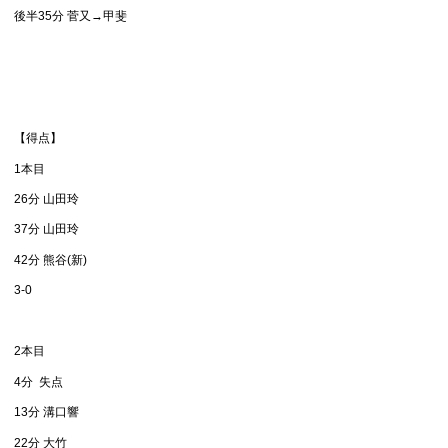
後半35分 菅又→甲斐
【得点】
1本目
26分 山田玲
37分 山田玲
42分 熊谷(新)
3-0
2本目
4分 失点
13分 溝口響
22分 大竹