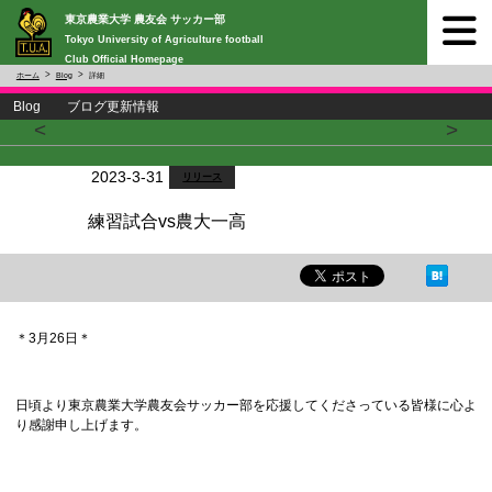
東京農業大学 農友会 サッカー部
Tokyo University of Agriculture football
Club Official Homepage
ホーム
Blog
詳細
Blog ブログ更新情報
<
>
2023-3-31
リリース
練習試合vs農大一高
＊3月26日＊
日頃より東京農業大学農友会サッカー部を応援してくださっている皆様に心よ
り感謝申し上げます。