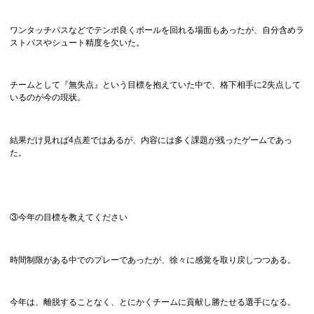
ワンタッチパスなどでテンポ良くボールを回れる場面もあったが、自分含めラ
ストパスやシュート精度を欠いた。
チームとして『無失点』という目標を抱えていた中で、格下相手に2失点して
いるのが今の現状。
結果だけ見れば4点差ではあるが、内容には多く課題が残ったゲームであっ
た。
③今年の目標を教えてください
時間制限がある中でのプレーであったが、徐々に感覚を取り戻しつつある。
今年は、離脱することなく、とにかくチームに貢献し勝たせる選手になる。