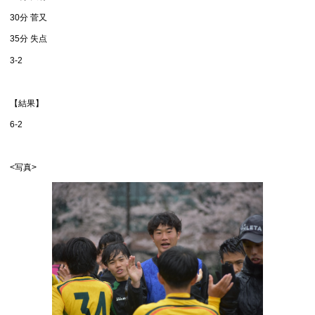
30分 菅又
35分 失点
3-2
【結果】
6-2
<写真>