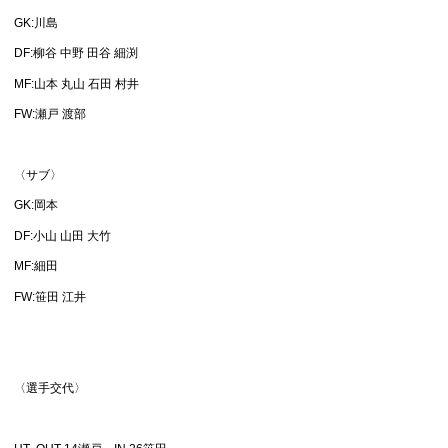
GK:川島
DF:柳谷 中野 田谷 細渕
MF:山本 丸山 石田 村井
FW:瀬戸 渡部
〈サブ〉
GK:岡本
DF:小山 山田 大竹
MF:細田
FW:笹田 江井
〈選手交代〉