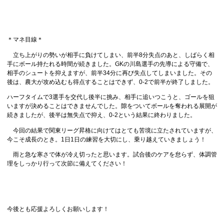
＊マネ目線＊
立ち上がりの勢いが相手に負けてしまい、前半8分失点のあと、しばらく相
手にボール持たれる時間が続きました。GKの川島選手の先導による守備で、
相手のシュートを抑えますが、前半34分に再び失点してしまいました。その
後は、農大が攻め込むも得点することはできず、0-2で前半が終了しました。
ハーフタイムで3選手を交代し後半に挑み、相手に追いつこうと、ゴールを狙
いますが決めることはできませんでした。隙をついてボールを奪われる展開が
続きましたが、後半は無失点で抑え、0-2という結果に終わりました。
今回の結果で関東リーグ昇格に向けてはとても苦境に立たされていますが、
今こそ成長のとき。1日1日の練習を大切にし、乗り越えていきましょう！
雨と急な寒さで体が冷え切ったと思います。試合後のケアを怠らず、体調管
理をしっかり行って次節に備えてください！
今後とも応援よろしくお願いします！