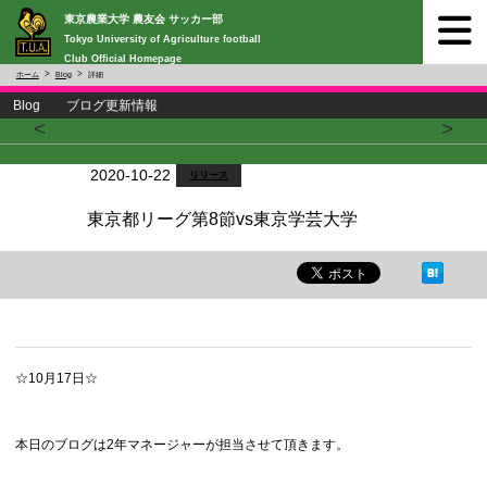
東京農業大学 農友会 サッカー部
Tokyo University of Agriculture football
Club Official Homepage
ホーム
Blog
詳細
Blog ブログ更新情報
<
>
2020-10-22
リリース
東京都リーグ第8節vs東京学芸大学
☆10月17日☆
本日のブログは2年マネージャーが担当させて頂きます。