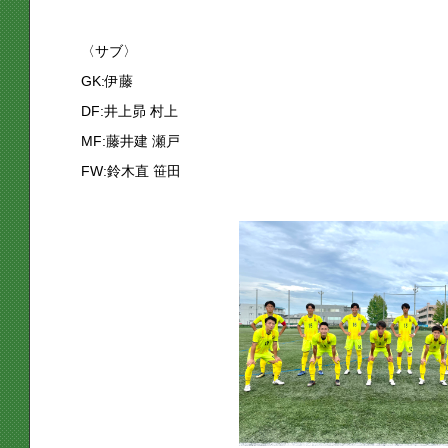
〈サブ〉
GK:伊藤
DF:井上昴 村上
MF:藤井建 瀬戸
FW:鈴木直 笹田