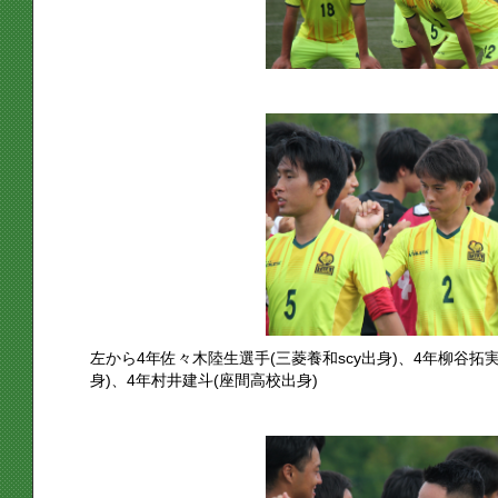
左から4年佐々木陸生選手(三菱養和scy出身)、4年柳谷
身)、4年村井建斗(座間高校出身)