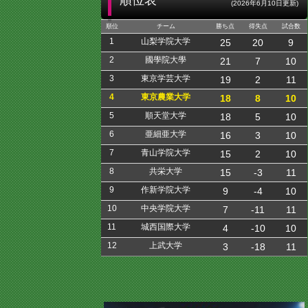
順位表
(2026年6月10日更新)
順位
チーム
勝ち点
得失点
試合数
1
山梨学院大学
25
20
9
2
國學院大學
21
7
10
3
東京学芸大学
19
2
11
4
東京農業大学
18
8
10
5
順天堂大学
18
5
10
6
亜細亜大学
16
3
10
7
青山学院大学
15
2
10
8
共栄大学
15
-3
11
9
作新学院大学
9
-4
10
10
中央学院大学
7
-11
11
11
城西国際大学
4
-10
10
12
上武大学
3
-18
11