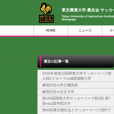
東京農業大学 農友会 サッカ
Tokyo University of Agriculture football
Homepage
HOME
ニュース
ス
最近の記事一覧
2026年度第10回関東大学サッカーリーグ新
人戦Cグループvs城西国際大学
練習試合vs市立橘高校
練習試合vs立正大学
第100回関東大学サッカーリーグ戦3部 第7
節vs山梨学院大学
第60回東京都社会人サッカーリーグ2部3ブ