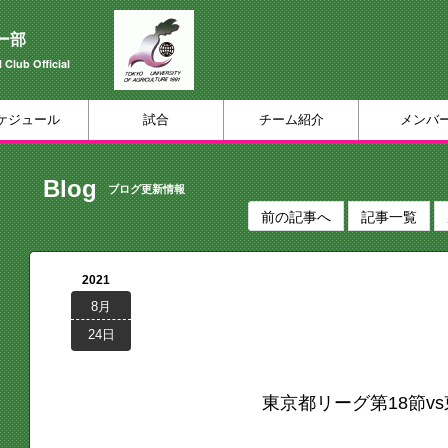
ー部
 Club Official
ケジュール
試合
チーム紹介
メンバ
Blog
ブログ更新情報
前の記事へ
記事一覧
2021
8月
24日
東京都リーグ第18節v