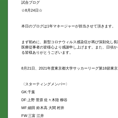
試合ブログ
☆8月24日☆
本日のブログは1年マネージャーが担当させて頂きます。
まず初めに、新型コロナウィルス感染症が再び深刻化し長
医療従事者の皆様心より感謝申し上げます。また、日頃か
る皆様ありがとうございます。
8月21日、2021年度東京都大学サッカーリーグ第18節
〈スターティングメンバー〉
GK:千葉
DF:上野 菅原 佐々木陸 柳谷
MF:細田 鈴木高 大関 村井
FW:三富 江井