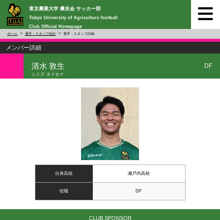
東京農業大学 農友会 サッカー部
Tokyo University of Agriculture football
Club Official Homepage
ホーム
選手・スタッフ紹介
選手・スタッフ詳細
メンバー詳細
清水 敦生
DF
シミズ タイセイ
出身高校
瀬戸内高校
役職
DF
CLUB SPONSOR