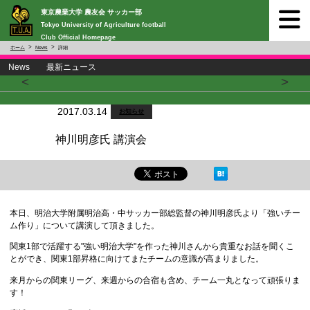
東京農業大学 農友会 サッカー部
Tokyo University of Agriculture football
Club Official Homepage
ホーム
News
詳細
News 最新ニュース
<
>
2017.03.14
お知らせ
神川明彦氏 講演会
本日、明治大学附属明治高・中サッカー部総監督の神川明彦氏より「強いチー
ム作り」について講演して頂きました。
関東1部で活躍する"強い明治大学"を作った神川さんから貴重なお話を聞くこ
とができ、関東1部昇格に向けてまたチームの意識が高まりました。
来月からの関東リーグ、来週からの合宿も含め、チーム一丸となって頑張りま
す！