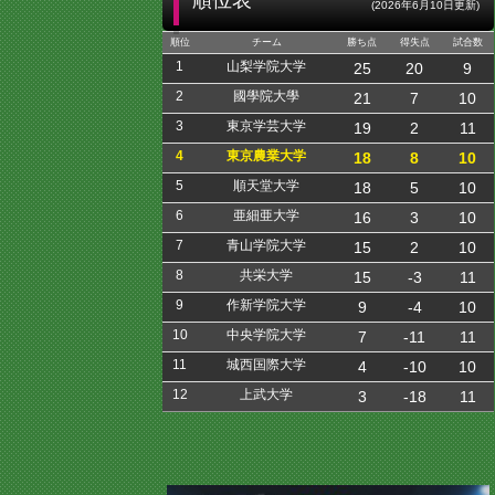
順位表
(2026年6月10日更新)
順位
チーム
勝ち点
得失点
試合数
1
山梨学院大学
25
20
9
2
國學院大學
21
7
10
3
東京学芸大学
19
2
11
4
東京農業大学
18
8
10
5
順天堂大学
18
5
10
6
亜細亜大学
16
3
10
7
青山学院大学
15
2
10
8
共栄大学
15
-3
11
9
作新学院大学
9
-4
10
10
中央学院大学
7
-11
11
11
城西国際大学
4
-10
10
12
上武大学
3
-18
11