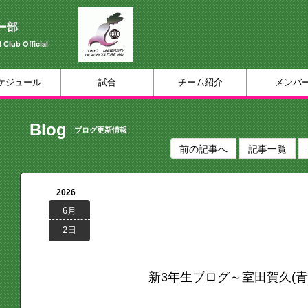
ー部
 Club Official
ケジュール
試合
チーム紹介
メンバ
Blog
ブログ更新情報
前の記事へ
記事一覧
2026
6月
2日
新3年生ブログ～室田賀久(青