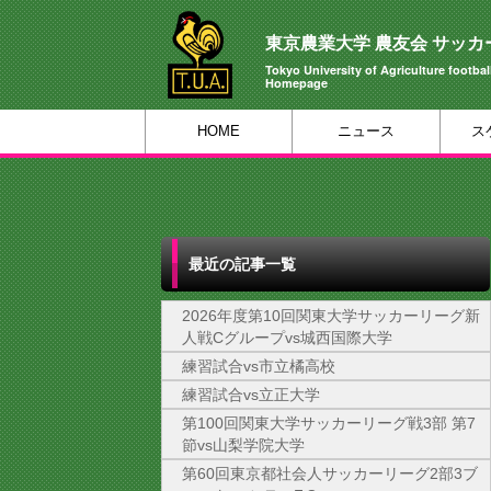
東京農業大学 農友会 サッカ
Tokyo University of Agriculture football
Homepage
HOME
ニュース
ス
最近の記事一覧
2026年度第10回関東大学サッカーリーグ新
人戦Cグループvs城西国際大学
練習試合vs市立橘高校
練習試合vs立正大学
第100回関東大学サッカーリーグ戦3部 第7
節vs山梨学院大学
第60回東京都社会人サッカーリーグ2部3ブ