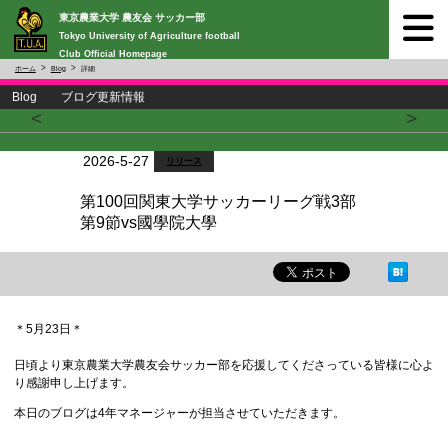
東京農業大学 農友会 サッカー部
Tokyo University of Agriculture football
Club Official Homepage
ホーム
Blog
詳細
Blog ブログ更新情報
<
>
2026-5-27
リリース
第100回関東大学サッカーリーグ戦3部
第9節vs國學院大學
＊5月23日＊
日頃より東京農業大学農友会サッカー部を応援してくださっている皆様に心よ
り感謝申し上げます。
本日のブログは4年マネージャーが担当させていただきます。