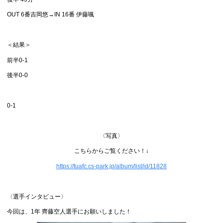
OUT 6番吉岡悠→IN 16番 伊藤颯
＜結果＞
前半0-1
後半0-0
0-1
〈写真〉
こちらからご覧ください！↓
https://tuafc.cs-park.jp/album/list/id/11828
〈選手インタビュー〉
今回は、1年 齊藤空人選手にお願いしました！