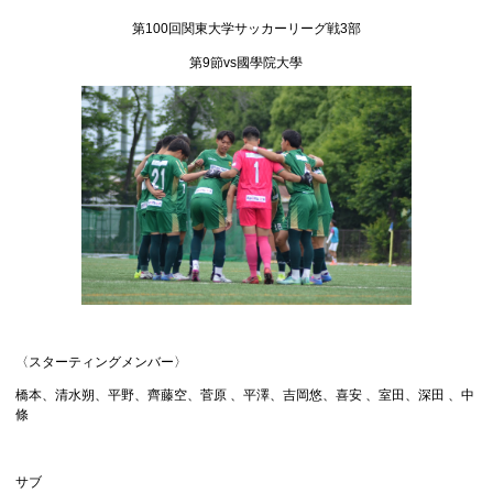
第100回関東大学サッカーリーグ戦3部
第9節vs國學院大學
〈スターティングメンバー〉
橋本、清水朔、平野、齊藤空、菅原 、平澤、吉岡悠、喜安 、室田、深田 、中
條
サブ