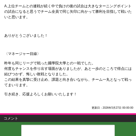
A.上位チームとの連戦が続く中で負けの後の試合は大きなターニングポイント
の試合になると思うでチーム全員で同じ矢印に向かって勝利を目指して戦いた
いと思います。
ありがとうございました！
〈マネージャー目線〉
昨年も同じリーグで戦った國學院大學との一戦でした。
何度もチャンスを作り出す場面がありましたが、あと一歩のところで得点には
結びつかず、悔しい敗戦となりました。
この結果を真摯に受け止め、課題と向き合いながら、チーム一丸となって戦っ
てまいります。
引き続き、応援よろしくお願いいたします！
更新日：2026年5月27日 00:00:00
コメント