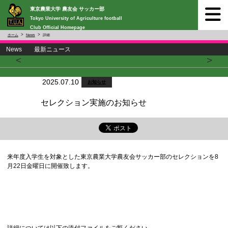
東京農業大学 農友会 サッカー部
Tokyo University of Agriculture football
Club Official Homepage
ホーム
News
詳細
News 最新ニュース
<
>
2025.07.10
お知らせ
セレクション実施のお知らせ
来年度入学生を対象とした東京農業大学農友会サッカー部のセレクションを8
月22日金曜日に開催致します。
詳細については以下の添付ファイルをご覧ください。