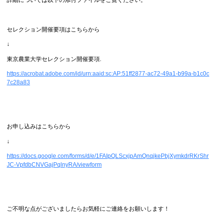
セレクション開催要項はこちらから
↓
東京農業大学セレクション開催要項.
https://acrobat.adobe.com/id/urn:aaid:sc:AP:51ff2877-ac72-49a1-b99a-b1c0c
7c28a83
お申し込みはこちらから
↓
https://docs.google.com/forms/d/e/1FAIpQLScxjpAmQnqjkePbjXymkdrRKrShr
JC-VpfdbCNVGajPqlnyRA/viewform
ご不明な点がございましたらお気軽にご連絡をお願いします！