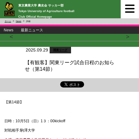
東京農業大学 農友会 サッカー部
Tokyo University of Agriculture football
Club Official Homepage
ホーム
News
詳細
News 最新ニュース
<
>
2025.09.29
関東リーグ
【有観客】関東リーグ試合日程のお知ら
せ（第14節）
【第14節】
日時：10月5日（日）1３：00kickoff
対戦相手:駒澤大学