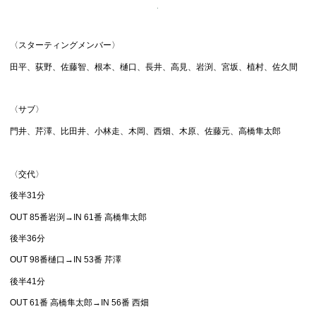
〈スターティングメンバー〉
田平、荻野、佐藤智、根本、樋口、長井、高見、岩渕、宮坂、植村、佐久間
〈サブ〉
門井、芹澤、比田井、小林走、木岡、西畑、木原、佐藤元、高橋隼太郎
〈交代〉
後半31分
OUT 85番岩渕→IN 61番 高橋隼太郎
後半36分
OUT 98番樋口→IN 53番 芹澤
後半41分
OUT 61番 高橋隼太郎→IN 56番 西畑