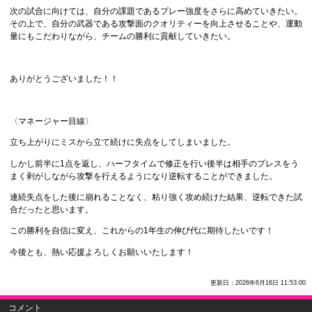
次の試合に向けては、自分の課題であるプレー強度をさらに高めていきたい。
その上で、自分の武器である攻撃面のクオリティーを向上させることや、運動
量にもこだわりながら、チームの勝利に貢献していきたい。
ありがとうございました！！
〈マネージャー目線〉
立ち上がりにミスから立て続けに失点をしてしまいました。
しかし前半に1点を返し、ハーフタイムで修正を行い後半は相手のプレスをう
まく剥がしながら攻撃を行えるようになり逆転することができました。
連続失点をした後に崩れることなく、粘り強く攻め続けた結果、逆転できた試
合だったと思います。
この勝利を自信に変え、これからの1年生の伸び代に期待したいです！
今後とも、熱い応援よろしくお願いいたします！
更新日：2026年6月16日 11:53:00
コメント