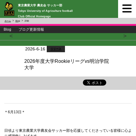
東京農業大学 農友会 サッカー部
Tokyo University of Agriculture football
Club Official Homepage
ホーム
Blog
詳細
Blog ブログ更新情報
<
>
2026-6-16
リリース
2026年度大学Rookieリーグvs明治学院
大学
＊6月13日＊
日頃より東京農業大学農友会サッカー部を応援してくださっている皆様に心よ
り感謝申し上げます。