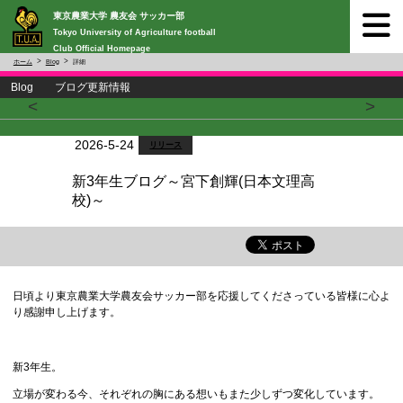
東京農業大学 農友会 サッカー部
Tokyo University of Agriculture football
Club Official Homepage
ホーム
Blog
詳細
Blog ブログ更新情報
<
>
2026-5-24
リリース
新3年生ブログ～宮下創輝(日本文理高
校)～
日頃より東京農業大学農友会サッカー部を応援してくださっている皆様に心よ
り感謝申し上げます。
新3年生。
立場が変わる今、それぞれの胸にある想いもまた少しずつ変化しています。