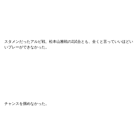
スタメンだったアルビ戦、松本山雅戦の2試合とも、全くと言っていいほどい
いプレーができなかった。
チャンスを掴めなかった。