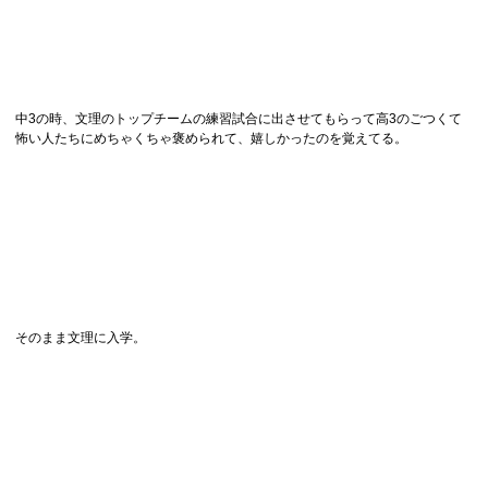
中3の時、文理のトップチームの練習試合に出させてもらって高3のごつくて
怖い人たちにめちゃくちゃ褒められて、嬉しかったのを覚えてる。
そのまま文理に入学。