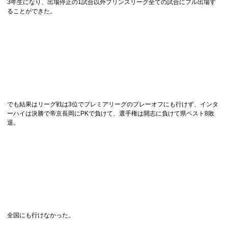
3年生になり、出場停止の1試合以外プリンスリーグ全ての試合にフル出場す
ることができた。
でも結果はリーグ戦は3位でプレミアリーグのプレーオフにも行けず、インタ
ーハイは決勝で帝京長岡にPKで負けて、選手権は開志に負けて県ベスト8敗
退。
全国にも行けなかった。