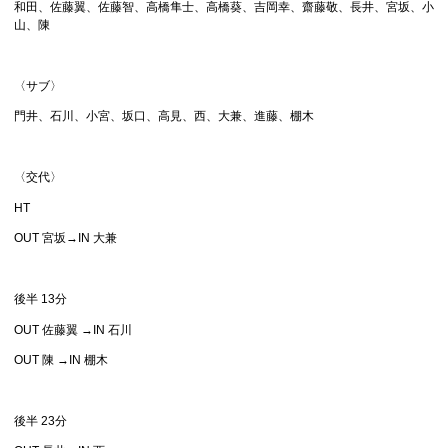
和田、佐藤翼、佐藤智、高橋隼士、高橋葵、吉岡幸、齋藤敬、長井、宮坂、小
山、陳
〈サブ〉
門井、石川、小宮、坂口、高見、西、大兼、進藤、棚木
〈交代〉
HT
OUT 宮坂→IN 大兼
後半 13分
OUT 佐藤翼 →IN 石川
OUT 陳 →IN 棚木
後半 23分