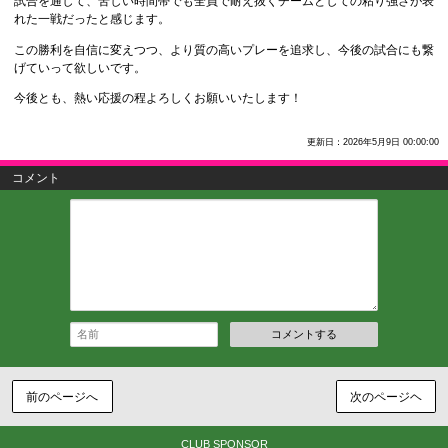
試合を通して、苦しい時間帯でも全員で耐え抜くチームとしての粘り強さが表
れた一戦だったと感じます。
この勝利を自信に変えつつ、より質の高いプレーを追求し、今後の試合にも繋
げていって欲しいです。
今後とも、熱い応援の程よろしくお願いいたします！
更新日：2026年5月9日 00:00:00
コメント
コメントする
前のページへ
次のページヘ
CLUB SPONSOR